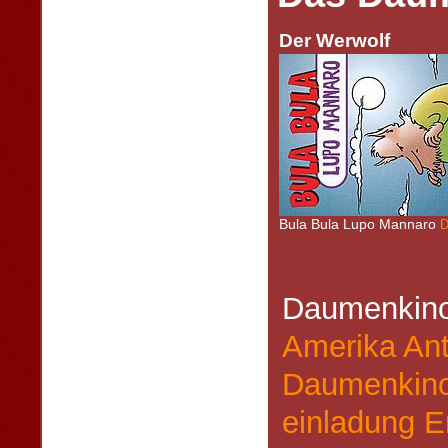
Der Werwolf
Bula Bula Lupo Mannaro
D
Daumenkino
Amerika
An
Daumenkino
einladung
E