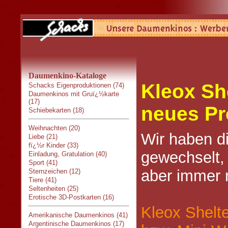
Daumenkino-Kataloge
Kleox She
Schacks Eigenproduktionen (74)
Daumenkinos mit Gruï¿½karte
(17)
neues Pr
Schiebekarten (18)
Weihnachten (20)
Wir haben d
Liebe (21)
fï¿½r Kinder (33)
gewechselt, 
Einladung, Gratulation (40)
Sport (41)
aber immer 
Sternzeichen (12)
Tiere (41)
Seltenheiten (25)
Erotische 3D-Postkarten (16)
Kleox Shelt
Amerikanische Daumenkinos (41)
Argentinische Daumenkinos (17)