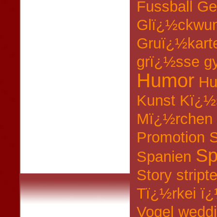
Fussball
Ge
Glï¿½ckwu
Gruï¿½kart
grï¿½sse
g
Humor
Hu
Kunst
Kï¿½
Mï¿½rchen
Promotion
S
S
Spanien
Story
stript
Tï¿½rkei
ï¿
Vogel
wedd