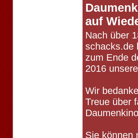
Daumenki
auf Wied
Nach über 1
schacks.de 
zum Ende d
2016 unsere 
Wir bedanke
Treue über 
Daumenkino
Sie können 